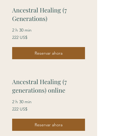
Ancestral Healing (7
Generations)
2 h 30 min
222
222 US$
dólares
estadounidenses
Reservar ahora
Ancestral Healing (7
generations) online
2 h 30 min
222
222 US$
dólares
estadounidenses
Reservar ahora