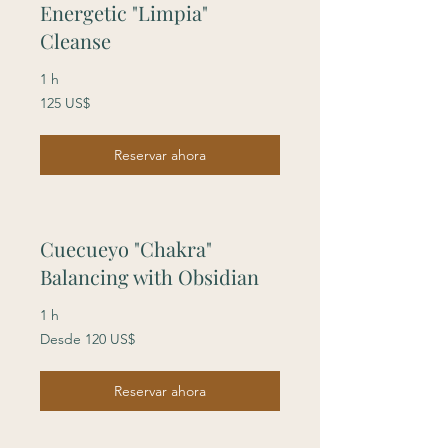
Energetic "Limpia"
Cleanse
1 h
125
125 US$
dólares
estadounidenses
Reservar ahora
Cuecueyo "Chakra"
Balancing with Obsidian
1 h
Desde
Desde 120 US$
120
dólares
estadounidenses
Reservar ahora