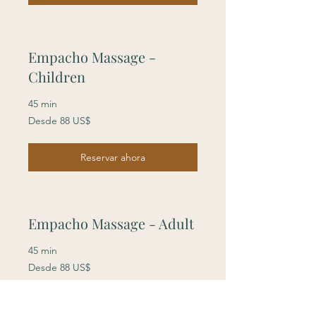
Empacho Massage -
Children
45 min
Desde
Desde 88 US$
88
dólares
estadounidenses
Reservar ahora
Empacho Massage - Adult
45 min
Desde
Desde 88 US$
88
dólares
estadounidenses
Reservar ahora