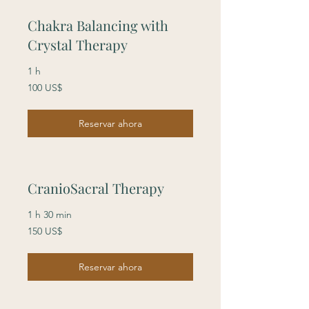
Chakra Balancing with
Crystal Therapy
1 h
100
100 US$
dólares
estadounidenses
Reservar ahora
CranioSacral Therapy
1 h 30 min
150
150 US$
dólares
estadounidenses
Reservar ahora