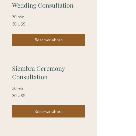
Wedding Consultation
30 min
30
30 US$
dólares
estadounidenses
Reservar ahora
Siembra Ceremony
Consultation
30 min
30
30 US$
dólares
estadounidenses
Reservar ahora