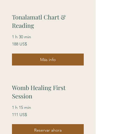
Tonalamatl Chart &
Reading
1 h 30 min
188
188 US$
dólares
estadounidenses
Más info
Womb Healing First
Session
1 h 15 min
111
111 US$
dólares
estadounidenses
Reservar ahora